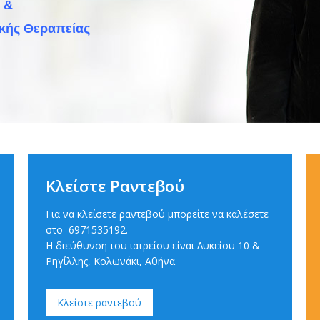
 &
ικής Θεραπείας
Κλείστε Ραντεβού
Για να κλείσετε ραντεβού μπορείτε να καλέσετε
στο
6971535192
.
Η διεύθυνση του ιατρείου είναι Λυκείου 10 &
Ρηγίλλης, Κολωνάκι, Αθήνα.
Κλείστε ραντεβού