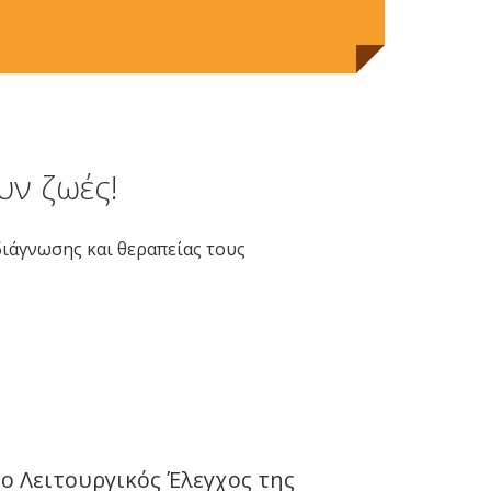
υν ζωές!
διάγνωσης και θεραπείας τους
ι ο Λειτουργικός Έλεγχος της