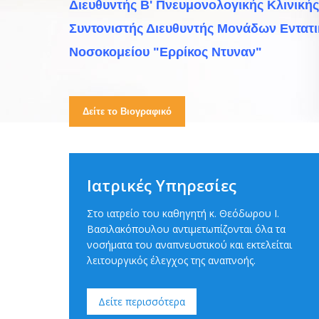
Διευθυντής Β' Πνευμονολογικής Κλινικής
Συντονιστής Διευθυντής Μονάδων Εντατ
Νοσοκομείου "Ερρίκος Ντυναν"
Δείτε το Βιογραφικό
Ιατρικές Υπηρεσίες
Στο ιατρείο του καθηγητή κ. Θεόδωρου Ι.
Βασιλακόπουλου αντιμετωπίζονται όλα τα
νοσήματα του αναπνευστικού και εκτελείται
λειτουργικός έλεγχος της αναπνοής.
Δείτε περισσότερα