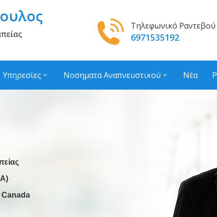
Τηλεφωνικό Ραντεβού
6971535192
Υπηρεσίες
Νοσηματα Αναπνευστικού
Νέα
Ρ
πείας
Α)
, Canada