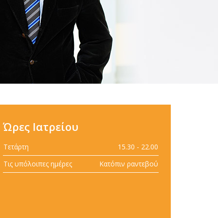
Ώρες Ιατρείου
Τετάρτη
15.30 - 22.00
Τις υπόλοιπες ημέρες
Κατόπιν ραντεβού