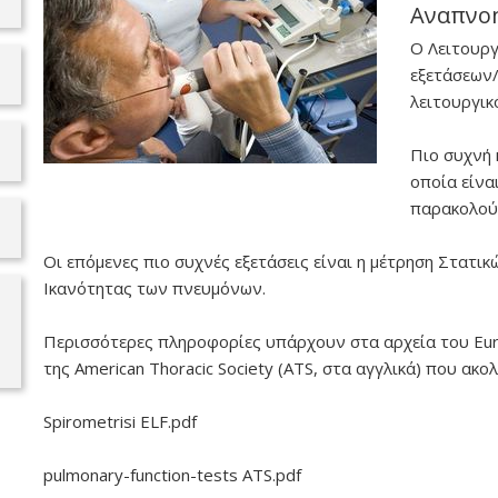
Αναπνοή
Ο Λειτουργ
εξετάσεων/
λειτουργι
Πιο συχνή 
οποία είνα
παρακολού
Οι επόμενες πιο συχνές εξετάσεις είναι η μέτρηση Στατικ
Ικανότητας των πνευμόνων.
Περισσότερες πληροφορίες υπάρχουν στα αρχεία του Europ
της American Thoracic Society (ATS, στα αγγλικά) που ακο
Spirometrisi ELF.pdf
pulmonary-function-tests ATS.pdf