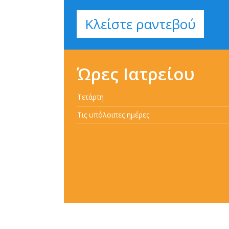
Κλείστε ραντεβού
Ώρες Ιατρείου
Τετάρτη
Τις υπόλοιπες ημέρες