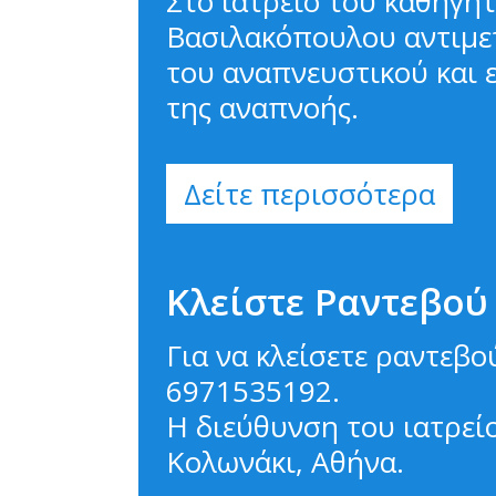
Στο ιατρείο του καθηγητ
Πνευμονία
Βασιλακόπουλου αντιμε
του αναπνευστικού και ε
της αναπνοής.
Δείτε περισσότερα
Κλείστε Ραντεβού
Για να κλείσετε ραντεβο
6971535192
.
Η διεύθυνση του ιατρείο
Κολωνάκι, Αθήνα.