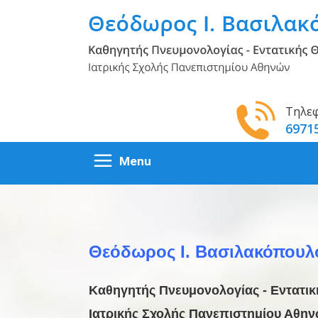
Τηλε
6971
Αρχική
Βιογραφικό
Θεόδωρος Ι. Βασιλακόπουλ
Δημοσιεύσεις
Καθηγητής Πνευμονολογίας - Εντατι
Υπηρεσίες
Ιατρικής Σχολής Πανεπιστημίου Αθη